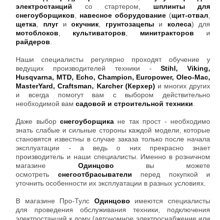
электростанций
со стартером,
шплинты для
снегоуборщиков
,
навесное оборудование
(
щит-отвал
,
щетка
,
плуг
и
окучник
,
грунтозацепы
и
колеса
) для
мотоблоков
,
культиваторов
,
минитракторов
и
райдеров
.
Наши специалисты регулярно проходят обучение у
ведущих производителей техники -
Stihl, Viking,
Husqvarna, MTD, Echo, Champion, Europower, Oleo-Mac,
MasterYard, Craftsman, Karcher (Керхер)
и многих других
и всегда помогут вам с выбором действительно
необходимой вам
садовой и строительной техники
.
Даже выбор
снегоуборщика
не так прост - необходимо
знать слабые и сильные стороны каждой модели, которые
становятся известны в случае заказа только после начала
эксплуатации - а ведь о них прекрасно знает
производитель и наши специалисты. Именно в розничном
магазине
Одинцово
вы можете
осмотреть
снегоотбрасыватели
перед покупкой и
уточнить особенности их эксплуатации в разных условиях.
В магазине Про-Тулс
Одинцово
имеются специалисты
для проведения обслуживания техники, подключения
электростанций к дому (автономное электроснабжение или