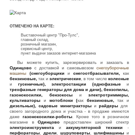
ОТМЕЧЕНО НА КАРТЕ:
Выставочный центр "Про-Тулс",
главный склад,
розничный магазин,
сервисный центр,
пункт выдачи заказов интернет-магазина
Вы можете купить, зарезервировать и заказать в
Одинцово
с доставкой и самовывозом
снегоуборочные
машины
(снегоуборщики
и
снегоотбрасыватели,
как
бензиновые,
так и
электрические
, в том числе
колесные
и
гусеничные), электростанции (однофазные
и
трехфазные генераторы для дома и дачи), бензопилы,
газонокосилки, бензокосы
и
электротриммеры,
культиваторы
и
мотоблоки (
как
бензиновые,
так и
дизельные), садовые минитракторы
и
райдеры
для
своего загородного дома и участка - в продаже имеются
даже
газонокосилки-роботы
. Кроме того в розничном
магазине в
Одинцово
предоставлен широкий спектр
электроинструмента
и
аккумуляторной техники
-
перфораторы
,
дрели
,
шуруповерты
,
шлифмашины
и