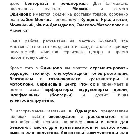
даже
бензорезы
и
рельсорезы
. Для ближайших
населенных пунктов:
Москвы
и самого
Одинцово
имеются скидки на доставку товара, особенно
если
район
Москвы
неподалеку -
Кунцево
,
Крылатское
,
Можайский
,
Фили-Давыдково
,
Очаково-Матвеевское
и
Раменки
.
Наша работа рассчитана на местных жителей, все
магазины работают ежедневно и всегда готовы к приему
покупателей, клиентов сервисного центра и просто
любопытствующих.
Кроме того в
Одинцово
вы можете
отремонтировать
садовую технику
,
снегоуборщики
,
электростанции
,
бензопилы
и
газонокосилки
,
культиваторы
и
мотоблоки
.
Сервисный центр Pro-Tools
принимает в
ремонт также
перфораторы
,
шуруповерты
,
дрели
,
шлифмашины
(
болгарки
) и другие виды
электроинструмента
.
В ассортименте магазина в
Одинцово
предоставлен
широкий выбор
аксессуаров
и
расходников
для
разнообразной техники: например
шины и цепи для
бензопил
,
масла для культиваторов и мотоблоков
,
смазка для редуктора бензокосы
,
аккумуляторы для